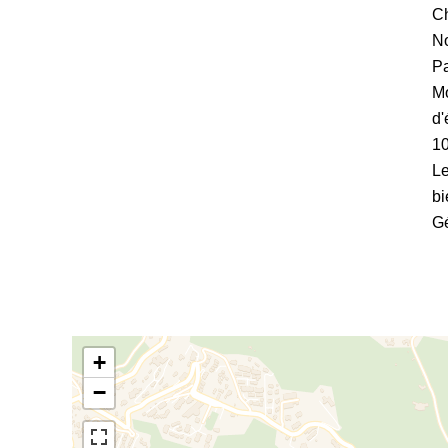
Ch
No
Pa
Mo
d'
1
Le
bi
Gé
+
−