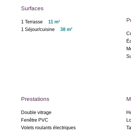
Surfaces
P
1 Terrasse
11 m²
1 Séjour/cuisine
38 m²
C
Éc
M
S
Prestations
M
Double vitrage
Ho
Fenêtre PVC
Lo
Volets roulants électriques
Ta