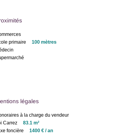
roximités
ommerces
ole primaire
100 mètres
édecin
upermarché
entions légales
noraires à la charge du vendeur
i Carrez
83.1 m²
xe foncière
1400 € / an