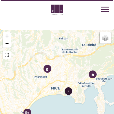
+
−
2